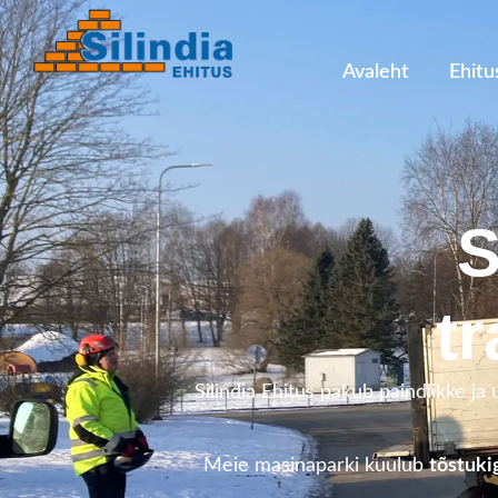
Avaleht
Ehitu
S
t
Silindia Ehitus pakub paindlikke ja
Meie masinaparki kuulub
tõstuki