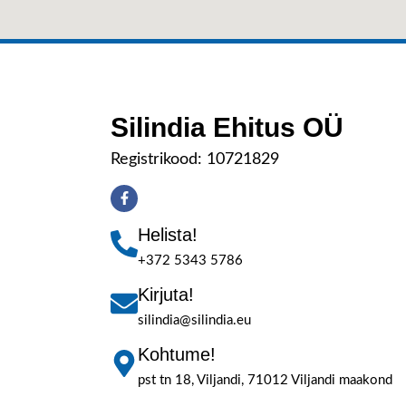
Silindia Ehitus OÜ
Registrikood: 10721829
Helista!
+372 5343 5786
Kirjuta!
silindia@silindia.eu
Kohtume!
pst tn 18, Viljandi, 71012 Viljandi maakond