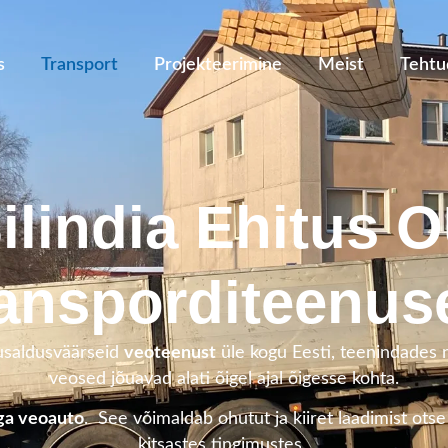
s
Transport
Projekteerimine
Meist
Tehtu
ilindia Ehitus 
ransporditeenus
 usaldusväärseid
veoteenust
üle kogu Eesti, teenindades ni
veosed jõuavad alati õigel ajal õigesse kohta.
ga veoauto
.
See võimaldab ohutut ja kiiret laadimist otse 
kitsastes tingimustes.