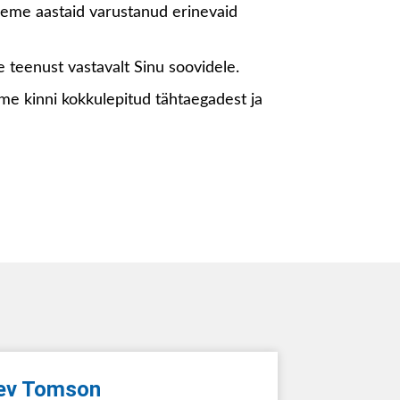
leme aastaid varustanud erinevaid
 teenust vastavalt Sinu soovidele.
eame kinni kokkulepitud tähtaegadest ja
ev Tomson