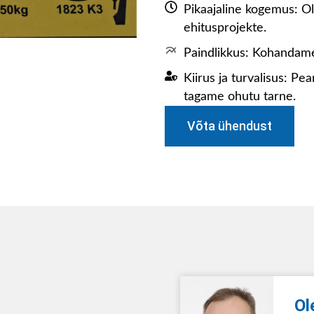
Pikaajaline kogemus: O
ehitusprojekte.
Paindlikkus: Kohandame
Kiirus ja turvalisus: P
tagame ohutu tarne.
Võta ühendust
Ol