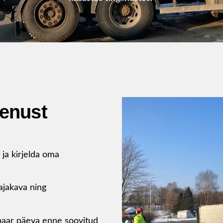
eenust
i ja kirjelda oma
ajakava ning
aar päeva enne soovitud