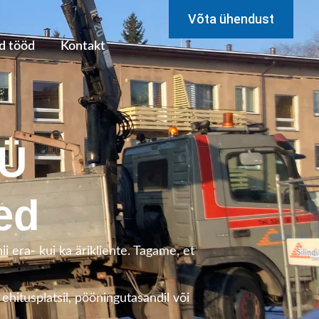
Võta ühendust
d tööd
Kontakt
OÜ
ed
i era- kui ka ärikliente.
Tagame, et
ehitusplatsil, pööningutasandil või