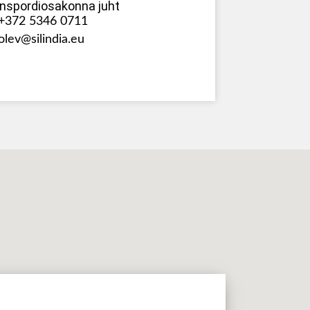
nspordiosakonna juht
+372 5346 0711
olev@silindia.eu