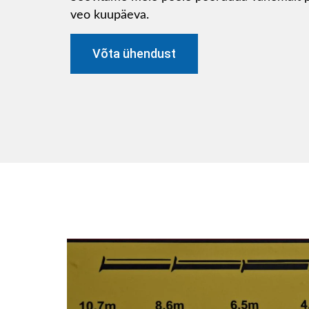
veo kuupäeva.
Võta ühendust