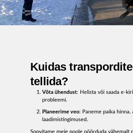
Kuidas transpordit
tellida?
Võta
ühendust
: Helista või saada e-kir
probleemi.
Planeerime veo
: Paneme paika hinna, 
laadimistingimused.
Soovitame meie poole pöörduda vähemalt p